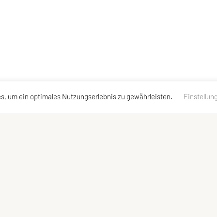
s, um ein optimales Nutzungserlebnis zu gewährleisten.
Einstellun
ressen
Schnellzugriff
Meta
Angebot
Impressum
Team
Sitemap