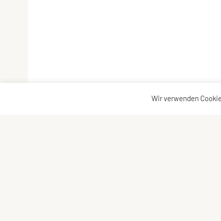
Wir verwenden Cookie
Sportunion Raiffeisen Braunau
Kontaktad
Haselbacher Gehweg 84
Kontakt
5280 Braunau am Inn
Vorstand