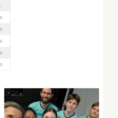
n
30
30
30
30
30