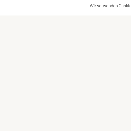
Wir verwenden Cookie
Sportunion Raiffeisen Braunau
Kontaktad
Haselbacher Gehweg 84
Kontakt
5280 Braunau am Inn
Vorstand
Tel.: 0664 8582 412
E-Mail:
m.hoeller@schmidtauto.at
ZVR-Zahl: 261 596 003