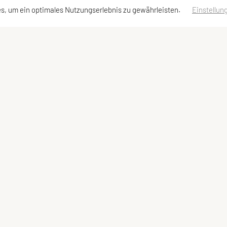
s, um ein optimales Nutzungserlebnis zu gewährleisten.
Einstellun
ressen
Schnellzugriff
Meta
Angebot
Impressum
Team
Sitemap
Datenschutzerklärung