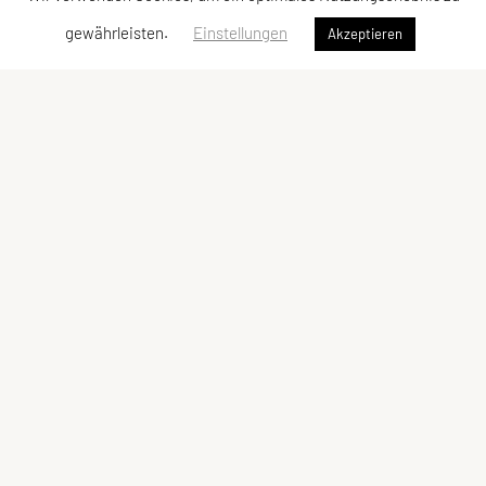
gewährleisten.
Einstellungen
Akzeptieren
Sportunion Raiffeisen Braunau
Haselbacher Gehweg 84
5280 Braunau am Inn
Tel.: 0664 8582 412
E-Mail:
m.hoeller@schmidtauto.at
ZVR-Zahl: 261 596 003
Kontaktadressen
Schnellzugriff
Kontakt
Angebot