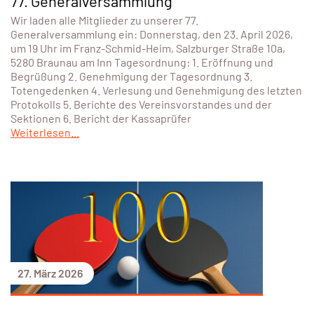
77. Generalversammlung
Wir laden alle Mitglieder zu unserer 77.
Generalversammlung ein: Donnerstag, den 23. April 2026,
um 19 Uhr im Franz-Schmid-Heim, Salzburger Straße 10a,
5280 Braunau am Inn Tagesordnung: 1. Eröffnung und
Begrüßung 2. Genehmigung der Tagesordnung 3.
Totengedenken 4. Verlesung und Genehmigung des letzten
Protokolls 5. Berichte des Vereinsvorstandes und der
Sektionen 6. Bericht der Kassaprüfer
Weiterlesen...
27. März 2026