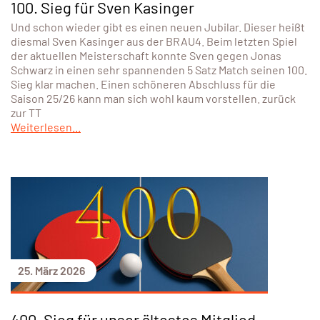
100. Sieg für Sven Kasinger
Und schon wieder gibt es einen neuen Jubilar. Dieser heißt
diesmal Sven Kasinger aus der BRAU4. Beim letzten Spiel
der aktuellen Meisterschaft konnte Sven gegen Jonas
Schwarz in einen sehr spannenden 5 Satz Match seinen 100.
Sieg klar machen. Einen schöneren Abschluss für die
Saison 25/26 kann man sich wohl kaum vorstellen. zurück
zur TT
Weiterlesen...
25. März 2026
400. Sieg für unser ältestes Mitglied