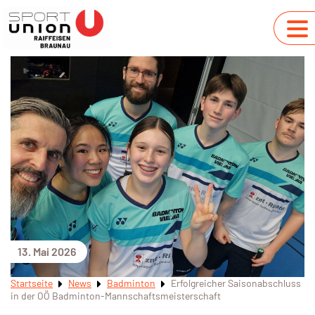
13. Mai 2026
Startseite
News
Badminton
Erfolgreicher Saisonabschluss
in der OÖ Badminton-Mannschaftsmeisterschaft