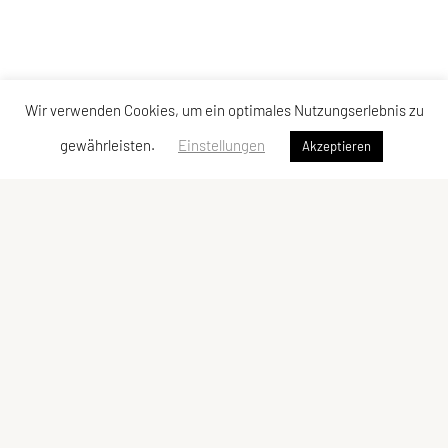
Wir verwenden Cookies, um ein optimales Nutzungserlebnis zu
gewährleisten.
Einstellungen
Akzeptieren
Sportunion Raiffeisen Braunau
Haselbacher Gehweg 84
5280 Braunau am Inn
Tel.: 0664 8582 412
E-Mail:
m.hoeller@schmidtauto.at
ZVR-Zahl: 261 596 003