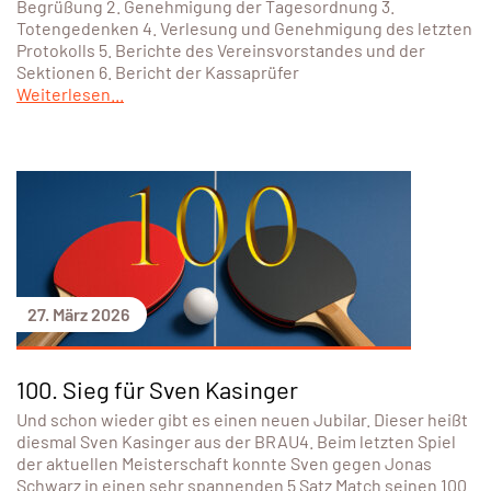
Begrüßung 2. Genehmigung der Tagesordnung 3.
Totengedenken 4. Verlesung und Genehmigung des letzten
Protokolls 5. Berichte des Vereinsvorstandes und der
Sektionen 6. Bericht der Kassaprüfer
Weiterlesen...
27. März 2026
100. Sieg für Sven Kasinger
Und schon wieder gibt es einen neuen Jubilar. Dieser heißt
diesmal Sven Kasinger aus der BRAU4. Beim letzten Spiel
der aktuellen Meisterschaft konnte Sven gegen Jonas
Schwarz in einen sehr spannenden 5 Satz Match seinen 100.