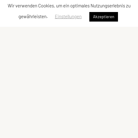
Wir verwenden Cookies, um ein optimales Nutzungserlebnis zu
gewährleisten.
Einstellungen
Akzeptieren
Sportunion Raiffeisen Braunau
Haselbacher Gehweg 84
5280 Braunau am Inn
Tel.: 0664 8582 412
E-Mail:
m.hoeller@schmidtauto.at
ZVR-Zahl: 261 596 003
Kontaktadressen
Schnellzugriff
Kontakt
Angebot
Vorstand
Team