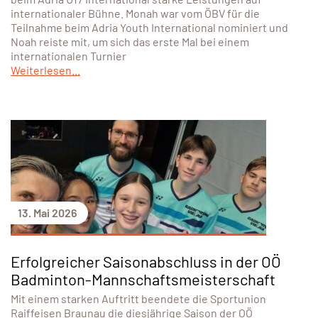
internationaler Bühne. Monah war vom ÖBV für die
Teilnahme beim Adria Youth International nominiert und
Noah reiste mit, um sich das erste Mal bei einem
internationalen Turnier
Weiterlesen...
13. Mai 2026
Erfolgreicher Saisonabschluss in der OÖ
Badminton-Mannschaftsmeisterschaft
Mit einem starken Auftritt beendete die Sportunion
Raiffeisen Braunau die diesjährige Saison der OÖ