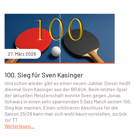
27. März 2026
100. Sieg für Sven Kasinger
Und schon wieder gibt es einen neuen Jubilar. Dieser heißt
diesmal Sven Kasinger aus der BRAU4. Beim letzten Spiel
der aktuellen Meisterschaft konnte Sven gegen Jonas
Schwarz in einen sehr spannenden 5 Satz Match seinen 100.
Sieg klar machen. Einen schöneren Abschluss für die
Saison 25/26 kann man sich wohl kaum vorstellen. zurück
zur TT
Weiterlesen...