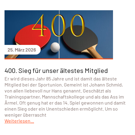
25. März 2026
400. Sieg für unser ältestes Mitglied
Er wird dieses Jahr 85 Jahre und ist damit das älteste
Mitglied bei der Sportunion. Gemeint ist Johann Schmid,
von allen liebevoll nur Hans genannt. Geschätzt als
Trainingspartner, Mannschaftskollege und als das Ass im
Ärmel. Oft genug hat er das 14. Spiel gewonnen und damit
einen Sieg oder ein Unentschieden ermöglicht. Um so
weniger überrascht
Weiterlesen...